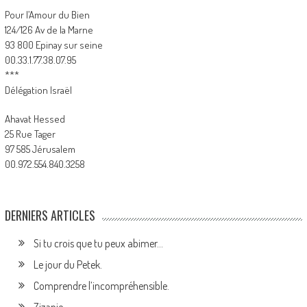
Pour l’Amour du Bien
124/126 Av de la Marne
93 800 Epinay sur seine
00.33.1.77.38.07.95
***
Délégation Israël
Ahavat Hessed
25 Rue Tager
97 585 Jérusalem
00.972.554.840.3258
DERNIERS ARTICLES
Si tu crois que tu peux abimer…
Le jour du Petek.
Comprendre l’incompréhensible.
Zizanie.