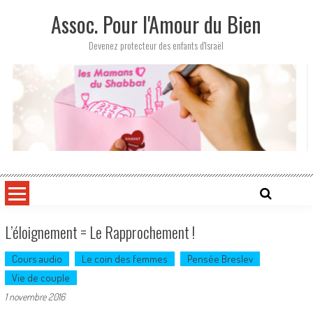
Skip
Assoc. Pour l'Amour du Bien
to
content
Devenez protecteur des enfants d'Israël
L’éloignement = Le Rapprochement !
Cours audio
Le coin des femmes
Pensée Breslev
Vie de couple
1 novembre 2016