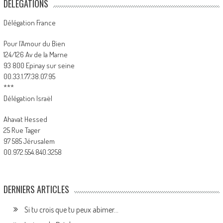
DÉLÉGATIONS
Délégation France
Pour l’Amour du Bien
124/126 Av de la Marne
93 800 Epinay sur seine
00.33.1.77.38.07.95
***
Délégation Israël
Ahavat Hessed
25 Rue Tager
97 585 Jérusalem
00.972.554.840.3258
DERNIERS ARTICLES
Si tu crois que tu peux abimer…