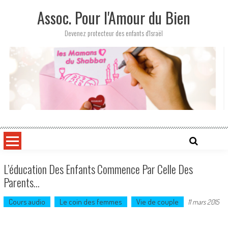
Skip
Assoc. Pour l'Amour du Bien
to
content
Devenez protecteur des enfants d'Israël
L’éducation Des Enfants Commence Par Celle Des
Parents…
Cours audio
Le coin des femmes
Vie de couple
11 mars 2015