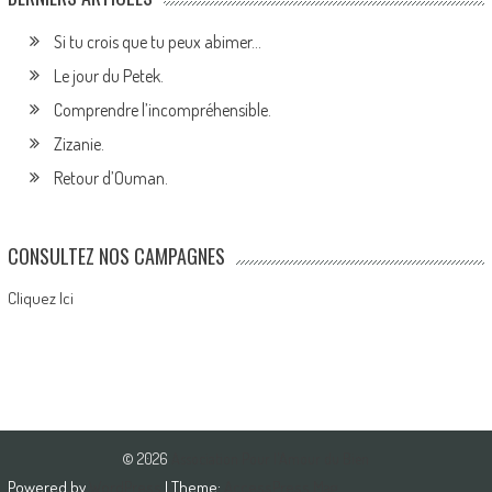
Si tu crois que tu peux abimer…
Le jour du Petek.
Comprendre l’incompréhensible.
Zizanie.
Retour d’Ouman.
CONSULTEZ NOS CAMPAGNES
Cliquez Ici
© 2026
Association Pour l'Amour du Bien
Powered by
WordPress
| Theme:
AccessPress Mag