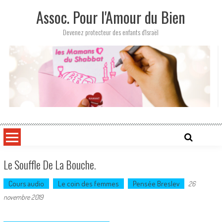
Skip
Assoc. Pour l'Amour du Bien
to
content
Devenez protecteur des enfants d'Israël
Le Souffle De La Bouche.
Cours audio
Le coin des femmes
Pensée Breslev
26
novembre 2019