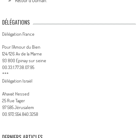
Retour d’Ouman.
DÉLÉGATIONS
Délégation France
Pour l’Amour du Bien
124/126 Av de la Marne
93 800 Epinay sur seine
00.33.1.77.38.07.95
***
Délégation Israël
Ahavat Hessed
25 Rue Tager
97 585 Jérusalem
00.972.554.840.3258
DERNIERS ARTICLES