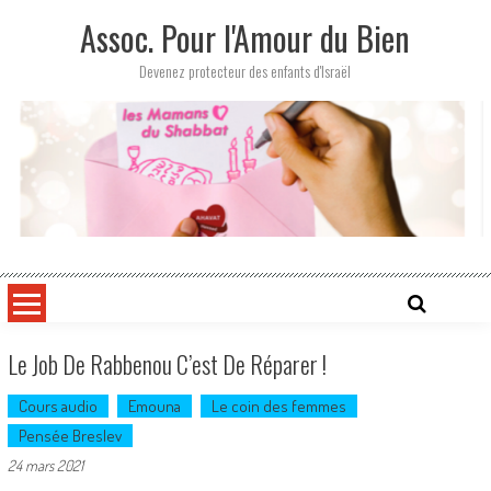
Skip
Assoc. Pour l'Amour du Bien
to
content
Devenez protecteur des enfants d'Israël
Le Job De Rabbenou C’est De Réparer !
Cours audio
Emouna
Le coin des femmes
Pensée Breslev
24 mars 2021