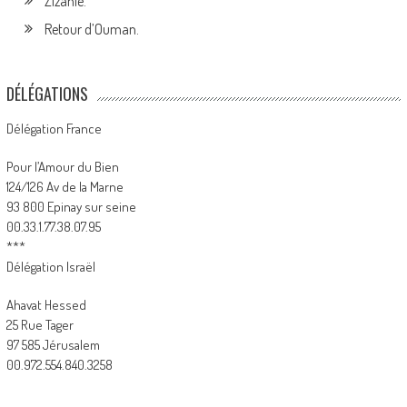
Zizanie.
Retour d’Ouman.
DÉLÉGATIONS
Délégation France
Pour l’Amour du Bien
124/126 Av de la Marne
93 800 Epinay sur seine
00.33.1.77.38.07.95
***
Délégation Israël
Ahavat Hessed
25 Rue Tager
97 585 Jérusalem
00.972.554.840.3258