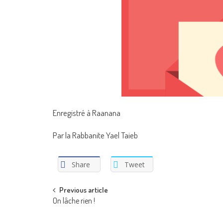
Enregistré à Raanana
Par la Rabbanite Yael Taieb
Share
Tweet
Post
Previous article
On lâche rien !
navigation