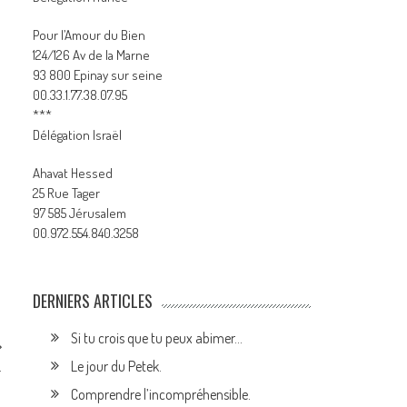
Pour l’Amour du Bien
124/126 Av de la Marne
93 800 Epinay sur seine
00.33.1.77.38.07.95
***
Délégation Israël
Ahavat Hessed
25 Rue Tager
97 585 Jérusalem
00.972.554.840.3258
DERNIERS ARTICLES
Si tu crois que tu peux abimer…
Le jour du Petek.
.
Comprendre l’incompréhensible.