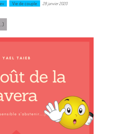
ev
Vie de couple
28 janvier 2020
…)