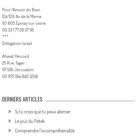
Pour l’Amour du Bien
124/126 Av de la Marne
93 800 Epinay sur seine
00.33.1.77.38.07.95
***
Délégation Israël
Ahavat Hessed
25 Rue Tager
97 585 Jérusalem
00.972.554.840.3258
DERNIERS ARTICLES
Si tu crois que tu peux abimer…
Le jour du Petek.
Comprendre l’incompréhensible.