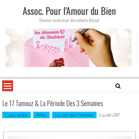
Skip
Assoc. Pour l'Amour du Bien
to
content
Devenez protecteur des enfants d'Israël
Le 17 Tamouz & La Période Des 3 Semaines
Cours audio
Fêtes
Le coin des femmes
5 juillet 2017