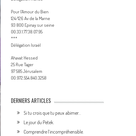
Pour l’Amour du Bien
124/126 Av de la Marne
93 800 Epinay sur seine
00.33.1.77.38.07.95
***
Délégation Israël
Ahavat Hessed
25 Rue Tager
97 585 Jérusalem
00.972.554.840.3258
DERNIERS ARTICLES
Si tu crois que tu peux abimer…
Le jour du Petek.
Comprendre l’incompréhensible.