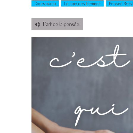
Cours audio
Le coin des femmes
Pensée Bresl
L’art de la pensée.