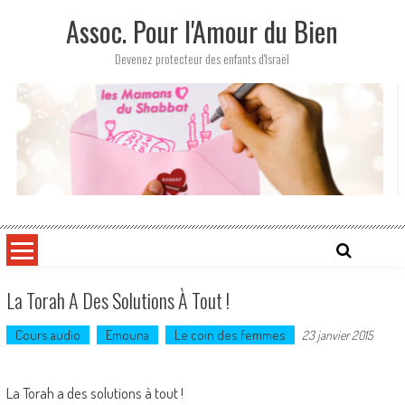
Skip
Assoc. Pour l'Amour du Bien
to
content
Devenez protecteur des enfants d'Israël
La Torah A Des Solutions À Tout !
Cours audio
Emouna
Le coin des femmes
23 janvier 2015
La Torah a des solutions à tout !