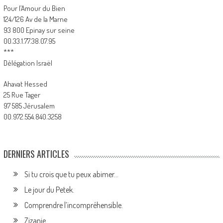
Pour l’Amour du Bien
124/126 Av de la Marne
93 800 Epinay sur seine
00.33.1.77.38.07.95
***
Délégation Israël
Ahavat Hessed
25 Rue Tager
97 585 Jérusalem
00.972.554.840.3258
DERNIERS ARTICLES
Si tu crois que tu peux abimer…
Le jour du Petek.
Comprendre l’incompréhensible.
Zizanie.