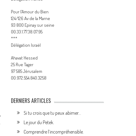
Pour l’Amour du Bien
124/126 Av de la Marne
93 800 Epinay sur seine
00.33.1.77.38.07.95
***
Délégation Israël
Ahavat Hessed
25 Rue Tager
97 585 Jérusalem
00.972.554.840.3258
DERNIERS ARTICLES
Si tu crois que tu peux abimer…
Le jour du Petek.
.
Comprendre l’incompréhensible.