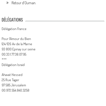
Retour d’Ouman.
DÉLÉGATIONS
Délégation France
Pour l’Amour du Bien
124/126 Av de la Marne
93 800 Epinay sur seine
00.33.1.77.38.07.95
***
Délégation Israël
Ahavat Hessed
25 Rue Tager
97 585 Jérusalem
00.972.554.840.3258