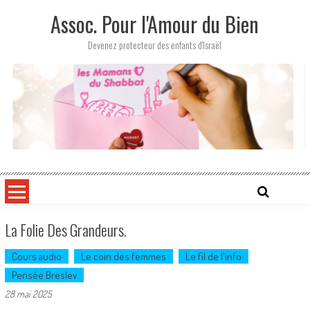
Skip
Assoc. Pour l'Amour du Bien
to
content
Devenez protecteur des enfants d'Israël
La Folie Des Grandeurs.
Cours audio
Le coin des femmes
Le fil de l'info
Pensée Breslev
28 mai 2025