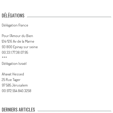
DÉLÉGATIONS
Délégation France
Pour l’Amour du Bien
124/126 Av de la Marne
93 800 Epinay sur seine
00.33.1.77.38.07.95
***
Délégation Israël
Ahavat Hessed
25 Rue Tager
97 585 Jérusalem
00.972.554.840.3258
DERNIERS ARTICLES