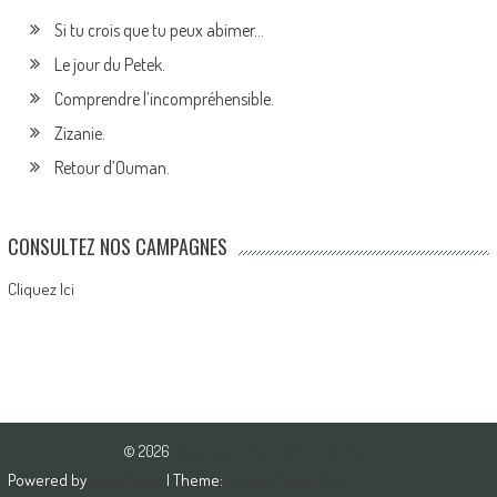
Si tu crois que tu peux abimer…
Le jour du Petek.
Comprendre l’incompréhensible.
Zizanie.
Retour d’Ouman.
CONSULTEZ NOS CAMPAGNES
Cliquez Ici
© 2026
Association Pour l'Amour du Bien
Powered by
WordPress
| Theme:
AccessPress Mag