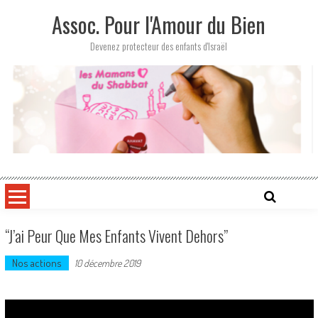
Skip
Assoc. Pour l'Amour du Bien
to
content
Devenez protecteur des enfants d'Israël
“J’ai Peur Que Mes Enfants Vivent Dehors”
Nos actions
10 décembre 2019