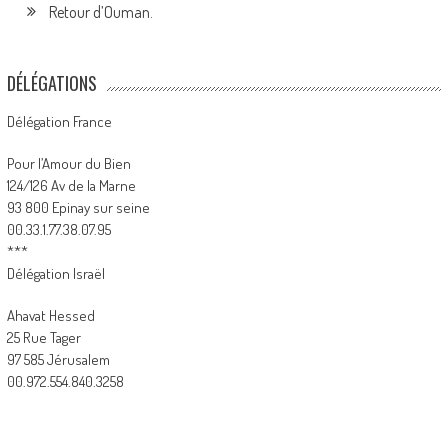
Retour d’Ouman.
DÉLÉGATIONS
Délégation France
Pour l’Amour du Bien
124/126 Av de la Marne
93 800 Epinay sur seine
00.33.1.77.38.07.95
***
Délégation Israël
Ahavat Hessed
25 Rue Tager
97 585 Jérusalem
00.972.554.840.3258