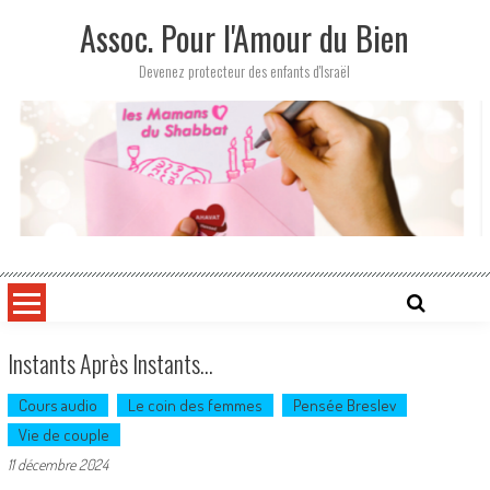
Skip
Assoc. Pour l'Amour du Bien
to
content
Devenez protecteur des enfants d'Israël
Instants Après Instants…
Cours audio
Le coin des femmes
Pensée Breslev
Vie de couple
11 décembre 2024