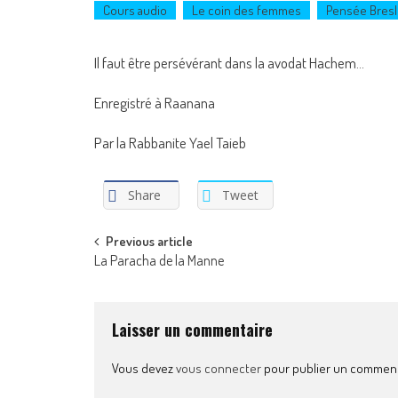
Cours audio
Le coin des femmes
Pensée Bresl
Il faut être persévérant dans la avodat Hachem…
Enregistré à Raanana
Par la Rabbanite Yael Taieb
Share
Tweet
Post
Previous article
La Paracha de la Manne
navigation
Laisser un commentaire
Vous devez
vous connecter
pour publier un comment