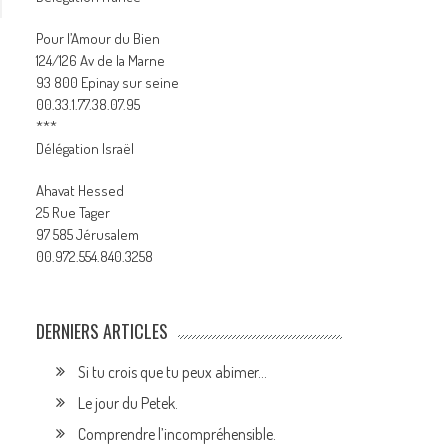
Pour l’Amour du Bien
124/126 Av de la Marne
93 800 Epinay sur seine
00.33.1.77.38.07.95
***
Délégation Israël
Ahavat Hessed
25 Rue Tager
97 585 Jérusalem
00.972.554.840.3258
DERNIERS ARTICLES
Si tu crois que tu peux abimer…
Le jour du Petek.
Comprendre l’incompréhensible.