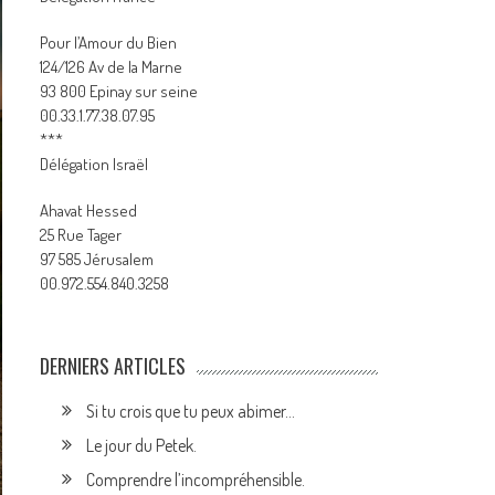
Pour l’Amour du Bien
124/126 Av de la Marne
93 800 Epinay sur seine
00.33.1.77.38.07.95
***
Délégation Israël
Ahavat Hessed
25 Rue Tager
97 585 Jérusalem
00.972.554.840.3258
DERNIERS ARTICLES
Si tu crois que tu peux abimer…
Le jour du Petek.
Comprendre l’incompréhensible.