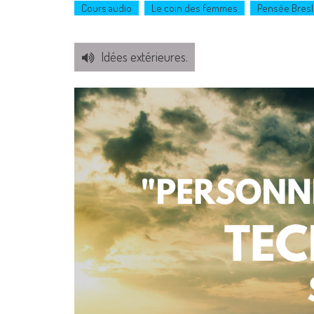
Cours audio
Le coin des femmes
Pensée Bresl
Idées extérieures.