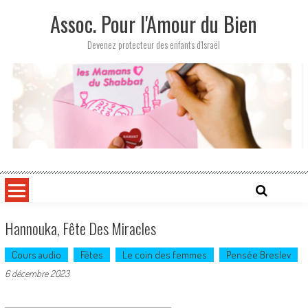
Skip
Assoc. Pour l'Amour du Bien
to
content
Devenez protecteur des enfants d'Israël
Hannouka, Fête Des Miracles
Cours audio
Fêtes
Le coin des femmes
Pensée Breslev
6 décembre 2023