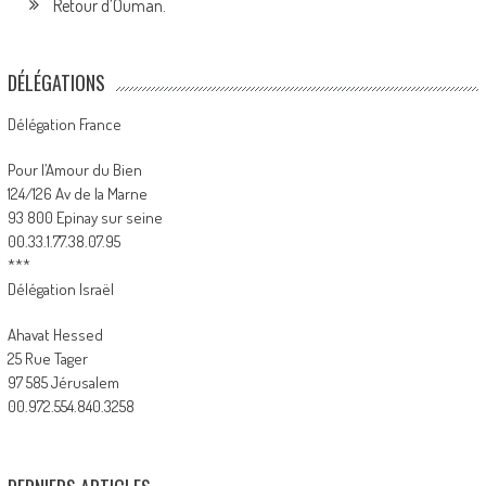
Retour d’Ouman.
DÉLÉGATIONS
Délégation France
Pour l’Amour du Bien
124/126 Av de la Marne
93 800 Epinay sur seine
00.33.1.77.38.07.95
***
Délégation Israël
Ahavat Hessed
25 Rue Tager
97 585 Jérusalem
00.972.554.840.3258