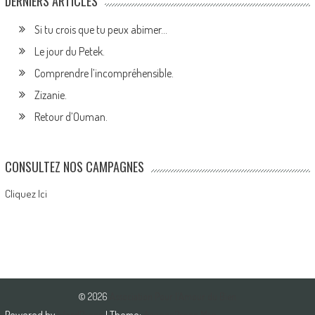
DERNIERS ARTICLES
Si tu crois que tu peux abimer…
Le jour du Petek.
Comprendre l’incompréhensible.
Zizanie.
Retour d’Ouman.
CONSULTEZ NOS CAMPAGNES
Cliquez Ici
© 2026
Association Pour l'Amour du Bien
Powered by
WordPress
| Theme:
AccessPress Mag