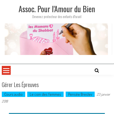
Skip
Assoc. Pour l'Amour du Bien
to
content
Devenez protecteur des enfants d'Israël
Gérer Les Épreuves
Cours audio
Le coin des femmes
Pensée Breslev
23 janvier
2018