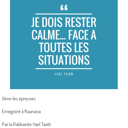
Gérer les épreuves
Enregistré à Raanana
Par la Rabbanite Yael Taieb