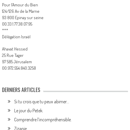
Pour l’Amour du Bien
124/126 Av de la Marne
93 800 Epinay sur seine
00.33.1.77.38.07.95
***
Délégation Israël
Ahavat Hessed
25 Rue Tager
97 585 Jérusalem
00.972.554.840.3258
DERNIERS ARTICLES
Si tu crois que tu peux abimer…
Le jour du Petek.
Comprendre l’incompréhensible.
Zizanie.