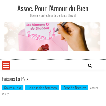
Skip
Assoc. Pour l'Amour du Bien
to
content
Devenez protecteur des enfants d'Israël
Faisons La Paix.
Cours audio
Le coin des femmes
Pensée Breslev
1 mars
2023