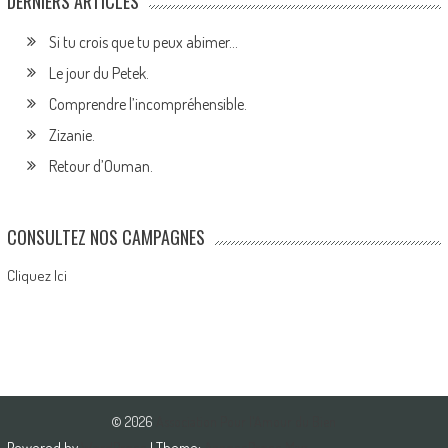
DERNIERS ARTICLES
Si tu crois que tu peux abimer…
Le jour du Petek.
Comprendre l’incompréhensible.
Zizanie.
Retour d’Ouman.
CONSULTEZ NOS CAMPAGNES
Cliquez Ici
© 2026
Association Pour l'Amour du Bien
Powered by
WordPress
| Theme:
AccessPress Mag