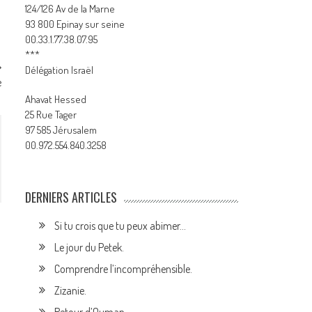
124/126 Av de la Marne
93 800 Epinay sur seine
00.33.1.77.38.07.95
***
Délégation Israël
e
Ahavat Hessed
25 Rue Tager
97 585 Jérusalem
00.972.554.840.3258
DERNIERS ARTICLES
Si tu crois que tu peux abimer…
Le jour du Petek.
Comprendre l’incompréhensible.
Zizanie.