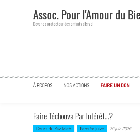
Skip
Assoc. Pour l'Amour du Bi
to
content
Devenez protecteur des enfants d'Israël
À PROPOS
NOS ACTIONS
FAIRE UN DON
Faire Téchouva Par Intérêt…?
Cours du Rav Taieb
Pensée juive
29 juin 2020