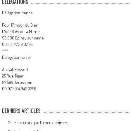
DÉLÉGATIONS
Délégation France
Pour l’Amour du Bien
124/126 Av de la Marne
93 800 Epinay sur seine
00.33.1.77.38.07.95
***
Délégation Israël
Ahavat Hessed
25 Rue Tager
97 585 Jérusalem
00.972.554.840.3258
DERNIERS ARTICLES
Si tu crois que tu peux abimer…