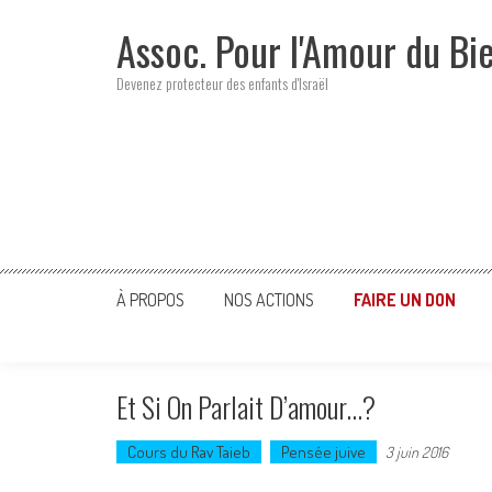
Skip
Assoc. Pour l'Amour du Bi
to
content
Devenez protecteur des enfants d'Israël
À PROPOS
NOS ACTIONS
FAIRE UN DON
Et Si On Parlait D’amour…?
Cours du Rav Taieb
Pensée juive
3 juin 2016