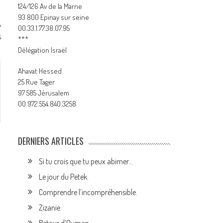
124/126 Av de la Marne
93 800 Epinay sur seine
00.33.1.77.38.07.95
s
***
Délégation Israël
Ahavat Hessed
25 Rue Tager
97 585 Jérusalem
00.972.554.840.3258
DERNIERS ARTICLES
Si tu crois que tu peux abimer…
Le jour du Petek.
Comprendre l’incompréhensible.
Zizanie.