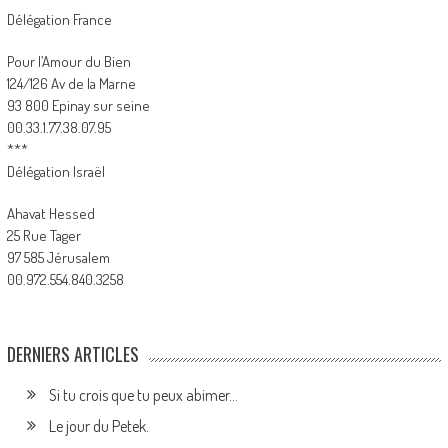
Délégation France
Pour l’Amour du Bien
124/126 Av de la Marne
93 800 Epinay sur seine
00.33.1.77.38.07.95
***
Délégation Israël
Ahavat Hessed
25 Rue Tager
97 585 Jérusalem
00.972.554.840.3258
DERNIERS ARTICLES
Si tu crois que tu peux abimer…
Le jour du Petek.