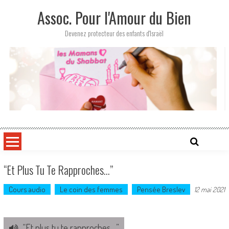
Skip
Assoc. Pour l'Amour du Bien
to
content
Devenez protecteur des enfants d'Israël
“Et Plus Tu Te Rapproches…”
Cours audio
Le coin des femmes
Pensée Breslev
12 mai 2021
“Et plus tu te rapproches…”