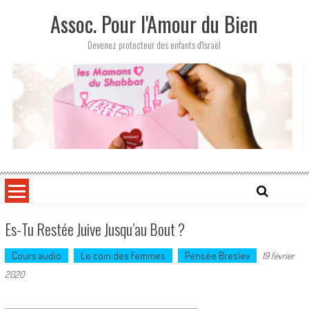
Skip
Assoc. Pour l'Amour du Bien
to
content
Devenez protecteur des enfants d'Israël
Es-Tu Restée Juive Jusqu’au Bout ?
Cours audio
Le coin des femmes
Pensée Breslev
19 février
2020