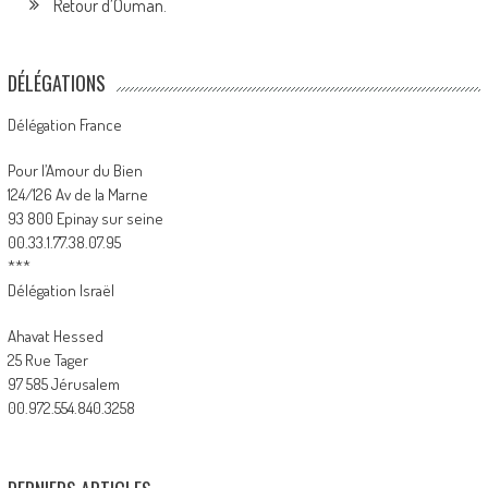
Retour d’Ouman.
DÉLÉGATIONS
Délégation France
Pour l’Amour du Bien
124/126 Av de la Marne
93 800 Epinay sur seine
00.33.1.77.38.07.95
***
Délégation Israël
Ahavat Hessed
25 Rue Tager
97 585 Jérusalem
00.972.554.840.3258