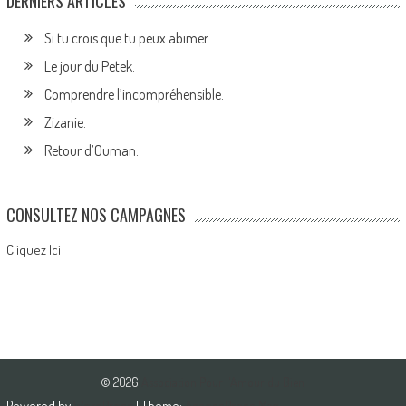
DERNIERS ARTICLES
Si tu crois que tu peux abimer…
Le jour du Petek.
Comprendre l’incompréhensible.
Zizanie.
Retour d’Ouman.
CONSULTEZ NOS CAMPAGNES
Cliquez Ici
© 2026
Association Pour l'Amour du Bien
Powered by
WordPress
| Theme:
AccessPress Mag