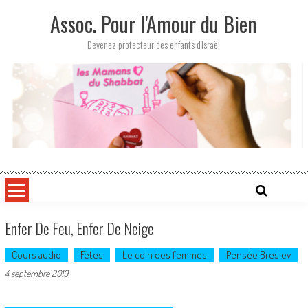
Skip
Assoc. Pour l'Amour du Bien
to
content
Devenez protecteur des enfants d'Israël
Enfer De Feu, Enfer De Neige
Cours audio
Fêtes
Le coin des femmes
Pensée Breslev
4 septembre 2019