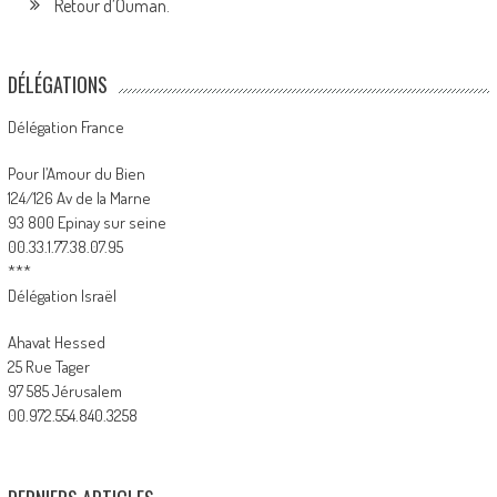
Retour d’Ouman.
DÉLÉGATIONS
Délégation France
Pour l’Amour du Bien
124/126 Av de la Marne
93 800 Epinay sur seine
00.33.1.77.38.07.95
***
Délégation Israël
Ahavat Hessed
25 Rue Tager
97 585 Jérusalem
00.972.554.840.3258