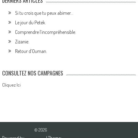
DERNIERS ARTICLES
Si tu crois que tu peux abimer…
Le jour du Petek.
Comprendre l’incompréhensible.
Zizanie.
Retour d’Ouman.
CONSULTEZ NOS CAMPAGNES
Cliquez Ici
© 2026
Association Pour l'Amour du Bien
Powered by
WordPress
| Theme:
AccessPress Mag