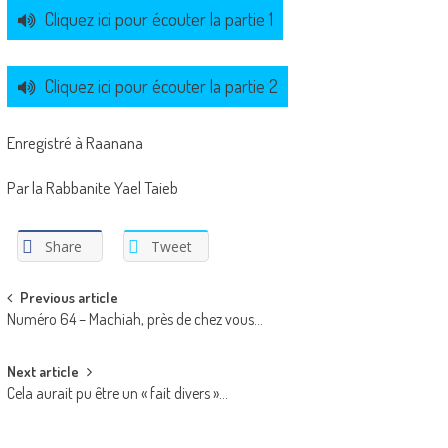
Cliquez ici pour écouter la partie 1
Cliquez ici pour écouter la partie 2
Enregistré à Raanana
Par la Rabbanite Yael Taieb
Share
Tweet
Post
Previous article
Numéro 64 – Machiah, près de chez vous…
navigation
Next article
Cela aurait pu être un « fait divers »…