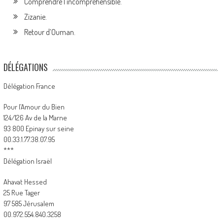
Comprendre l’incompréhensible.
Zizanie.
Retour d’Ouman.
DÉLÉGATIONS
Délégation France
Pour l’Amour du Bien
124/126 Av de la Marne
93 800 Epinay sur seine
00.33.1.77.38.07.95
***
Délégation Israël
Ahavat Hessed
25 Rue Tager
97 585 Jérusalem
00.972.554.840.3258