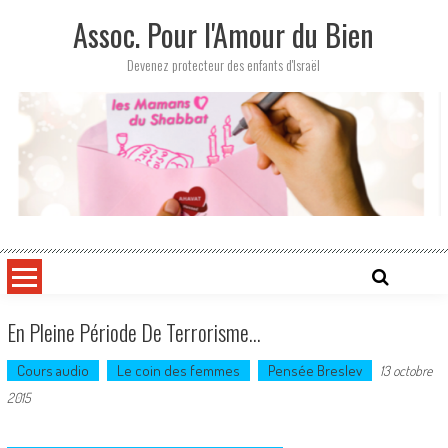
Skip
Assoc. Pour l'Amour du Bien
to
content
Devenez protecteur des enfants d'Israël
En Pleine Période De Terrorisme…
Cours audio
Le coin des femmes
Pensée Breslev
13 octobre
2015