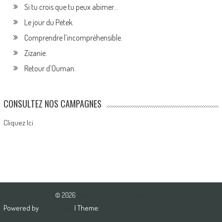
Si tu crois que tu peux abimer…
Le jour du Petek.
Comprendre l’incompréhensible.
Zizanie.
Retour d’Ouman.
CONSULTEZ NOS CAMPAGNES
Cliquez Ici
© 2026
Association Pour l'Amour du Bien
Powered by
WordPress
| Theme:
AccessPress Mag