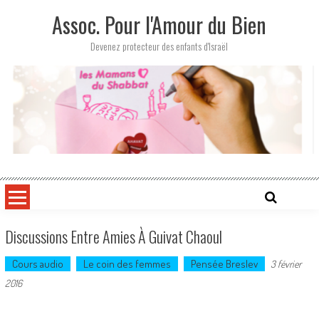
Skip
Assoc. Pour l'Amour du Bien
to
content
Devenez protecteur des enfants d'Israël
Discussions Entre Amies À Guivat Chaoul
Cours audio
Le coin des femmes
Pensée Breslev
3 février
2016