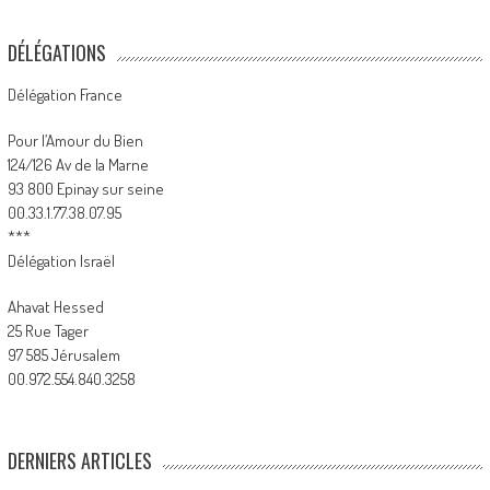
DÉLÉGATIONS
Délégation France
Pour l’Amour du Bien
124/126 Av de la Marne
93 800 Epinay sur seine
00.33.1.77.38.07.95
***
Délégation Israël
Ahavat Hessed
25 Rue Tager
97 585 Jérusalem
00.972.554.840.3258
DERNIERS ARTICLES