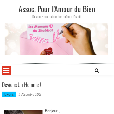
Skip
Assoc. Pour l'Amour du Bien
to
content
Devenez protecteur des enfants d'Israël
Deviens Un Homme !
Divers
11 décembre 2012
Bonjour ,