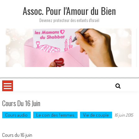
Skip
Assoc. Pour l'Amour du Bien
to
content
Devenez protecteur des enfants d'Israël
Cours Du 16 Juin
Cours audio
Le coin des femmes
Vie de couple
16 juin 2015
Cours du 16 juin