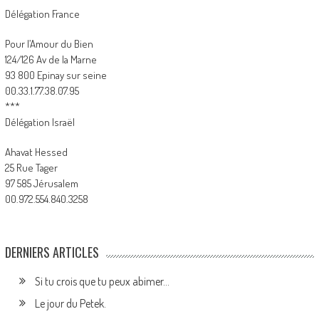
Délégation France
Pour l’Amour du Bien
124/126 Av de la Marne
93 800 Epinay sur seine
00.33.1.77.38.07.95
***
Délégation Israël
Ahavat Hessed
25 Rue Tager
97 585 Jérusalem
00.972.554.840.3258
DERNIERS ARTICLES
Si tu crois que tu peux abimer…
Le jour du Petek.