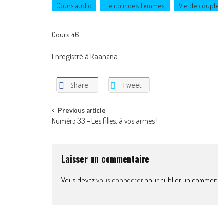
Cours audio
Le coin des femmes
Vie de coupl
Cours 46
Enregistré à Raanana
Share
Tweet
Post
Previous article
Numéro 33 – Les filles, à vos armes !
navigation
Laisser un commentaire
Vous devez
vous connecter
pour publier un comment