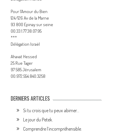
Pour l’Amour du Bien
124/126 Av de la Marne
93 800 Epinay sur seine
00.33.1.77.38.07.95
***
Délégation Israël
Ahavat Hessed
25 Rue Tager
97 585 Jérusalem
00.972.554.840.3258
DERNIERS ARTICLES
Si tu crois que tu peux abimer…
Le jour du Petek.
Comprendre l’incompréhensible.