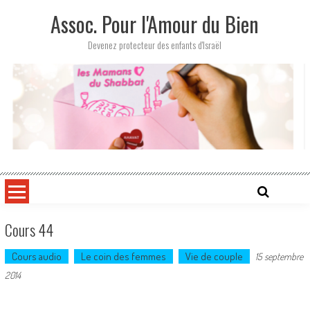
Skip
Assoc. Pour l'Amour du Bien
to
content
Devenez protecteur des enfants d'Israël
Cours 44
Cours audio
Le coin des femmes
Vie de couple
15 septembre
2014