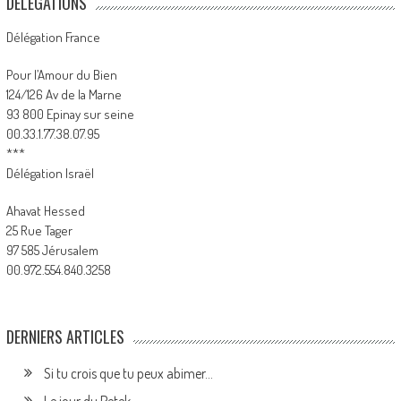
DÉLÉGATIONS
Délégation France
Pour l’Amour du Bien
124/126 Av de la Marne
93 800 Epinay sur seine
00.33.1.77.38.07.95
***
Délégation Israël
Ahavat Hessed
25 Rue Tager
97 585 Jérusalem
00.972.554.840.3258
DERNIERS ARTICLES
Si tu crois que tu peux abimer…
Le jour du Petek.