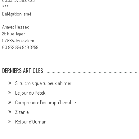
00.33.1.77.38.07.95
***
Délégation Israël
Ahavat Hessed
25 Rue Tager
97 585 Jérusalem
00.972.554.840.3258
DERNIERS ARTICLES
Si tu crois que tu peux abimer…
Le jour du Petek.
Comprendre l’incompréhensible.
Zizanie.
Retour d’Ouman.