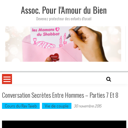
Skip
Assoc. Pour l'Amour du Bien
to
content
Devenez protecteur des enfants d'Israël
Conversation Secrètes Entre Hommes – Parties 7 Et 8
Cours du Rav Taieb
Vie de couple
30 novembre 2015