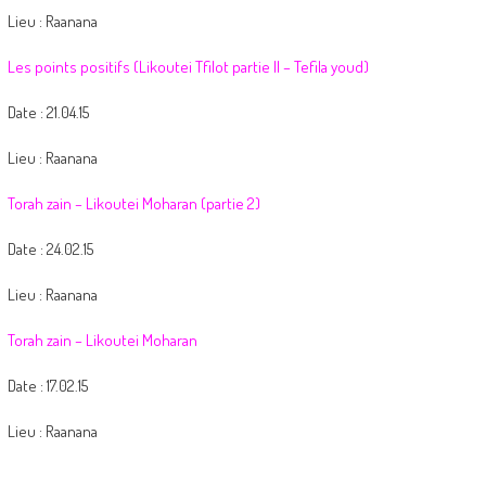
Lieu : Raanana
Les points positifs (Likoutei Tfilot partie II – Tefila youd)
Date : 21.04.15
Lieu : Raanana
Torah zain – Likoutei Moharan (partie 2)
Date : 24.02.15
Lieu : Raanana
Torah zain – Likoutei Moharan
Date : 17.02.15
Lieu : Raanana