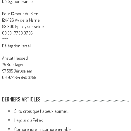
Délégation France
Pour l’Amour du Bien
124/126 Av de la Marne
93 800 Epinay sur seine
00.33.1.77.38.07.95
***
Délégation Israël
Ahavat Hessed
25 Rue Tager
97 585 Jérusalem
00.972.554.840.3258
DERNIERS ARTICLES
Si tu crois que tu peux abimer…
Le jour du Petek.
Comprendre l’incompréhensible.