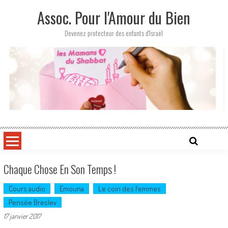
Skip
Assoc. Pour l'Amour du Bien
to
content
Devenez protecteur des enfants d'Israël
Chaque Chose En Son Temps !
Cours audio
Emouna
Le coin des femmes
Pensée Breslev
17 janvier 2017