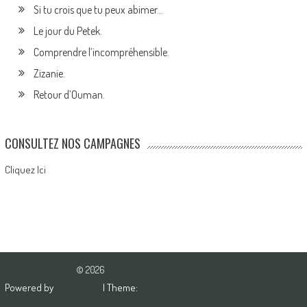
Si tu crois que tu peux abimer…
Le jour du Petek.
Comprendre l’incompréhensible.
Zizanie.
Retour d’Ouman.
CONSULTEZ NOS CAMPAGNES
Cliquez Ici
© 2026
Association Pour l'Amour du Bien
Powered by
WordPress
| Theme:
AccessPress Mag