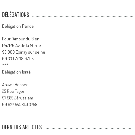
DÉLÉGATIONS
Délégation France
Pour l’Amour du Bien
124/126 Av de la Marne
93 800 Epinay sur seine
00.33.1.77.38.07.95
***
Délégation Israël
Ahavat Hessed
25 Rue Tager
97 585 Jérusalem
00.972.554.840.3258
DERNIERS ARTICLES