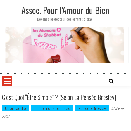
Skip
Assoc. Pour l'Amour du Bien
to
content
Devenez protecteur des enfants d'Israël
C’est Quoi “être Simple” ? (selon La Pensée Breslev)
Cours audio
Le coin des femmes
Pensée Breslev
16 février
2016