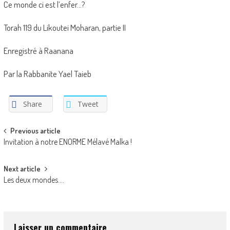
Ce monde ci est l’enfer…?
Torah 119 du Likoutei Moharan, partie II
Enregistré à Raanana
Par la Rabbanite Yael Taieb
Share
Tweet
Post
Previous article
Invitation à notre ENORME Mélavé Malka !
navigation
Next article
Les deux mondes….
Laisser un commentaire