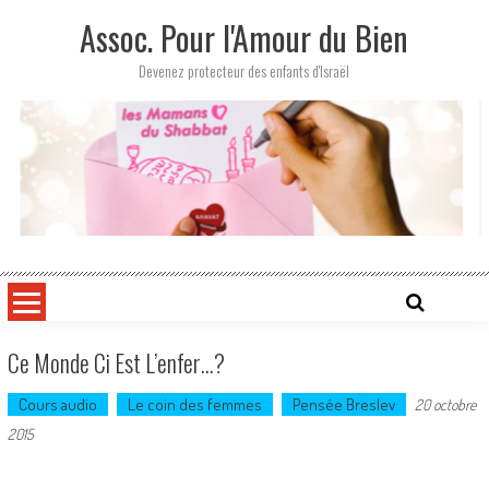
Skip
Assoc. Pour l'Amour du Bien
to
content
Devenez protecteur des enfants d'Israël
Ce Monde Ci Est L’enfer…?
Cours audio
Le coin des femmes
Pensée Breslev
20 octobre
2015