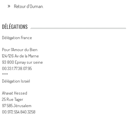
Retour d’Ouman.
DÉLÉGATIONS
Délégation France
Pour l’Amour du Bien
124/126 Av de la Marne
93 800 Epinay sur seine
00.33.1.77.38.07.95
***
Délégation Israël
Ahavat Hessed
25 Rue Tager
97 585 Jérusalem
00.972.554.840.3258