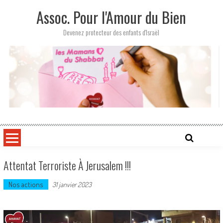
Skip
Assoc. Pour l'Amour du Bien
to
content
Devenez protecteur des enfants d'Israël
Attentat Terroriste À Jerusalem !!!
Nos actions
31 janvier 2023
Lecteur