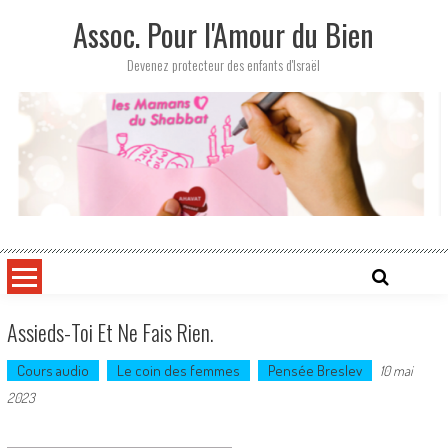
Skip
Assoc. Pour l'Amour du Bien
to
content
Devenez protecteur des enfants d'Israël
Assieds-Toi Et Ne Fais Rien.
Cours audio
Le coin des femmes
Pensée Breslev
10 mai
2023