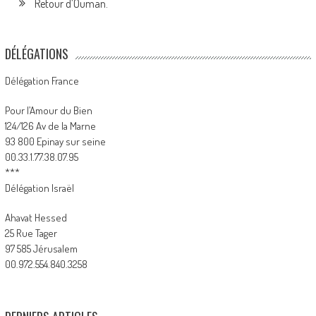
Retour d’Ouman.
DÉLÉGATIONS
Délégation France
Pour l’Amour du Bien
124/126 Av de la Marne
93 800 Epinay sur seine
00.33.1.77.38.07.95
***
Délégation Israël
Ahavat Hessed
25 Rue Tager
97 585 Jérusalem
00.972.554.840.3258