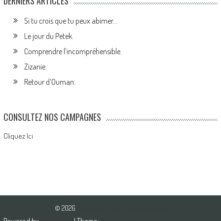
DERNIERS ARTICLES
Si tu crois que tu peux abimer…
Le jour du Petek.
Comprendre l’incompréhensible.
Zizanie.
Retour d’Ouman.
CONSULTEZ NOS CAMPAGNES
Cliquez Ici
© 2026
Association Pour l'Amour du Bien
Powered by
WordPress
| Theme:
AccessPress Mag