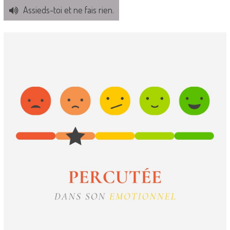
Assieds-toi et ne fais rien.