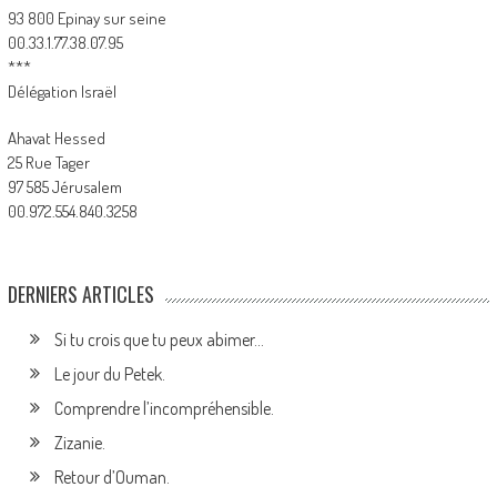
93 800 Epinay sur seine
00.33.1.77.38.07.95
***
Délégation Israël
Ahavat Hessed
25 Rue Tager
97 585 Jérusalem
00.972.554.840.3258
DERNIERS ARTICLES
Si tu crois que tu peux abimer…
Le jour du Petek.
Comprendre l’incompréhensible.
Zizanie.
Retour d’Ouman.