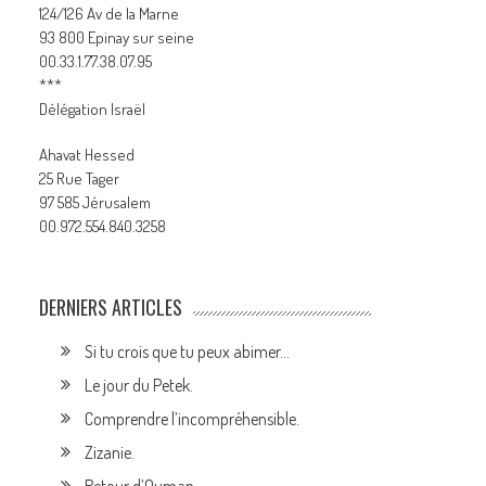
124/126 Av de la Marne
93 800 Epinay sur seine
00.33.1.77.38.07.95
***
Délégation Israël
Ahavat Hessed
25 Rue Tager
97 585 Jérusalem
00.972.554.840.3258
DERNIERS ARTICLES
Si tu crois que tu peux abimer…
Le jour du Petek.
Comprendre l’incompréhensible.
Zizanie.