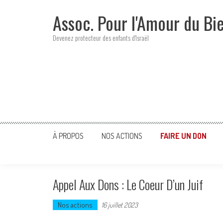
Skip
Assoc. Pour l'Amour du Bi
to
content
Devenez protecteur des enfants d'Israël
À PROPOS
NOS ACTIONS
FAIRE UN DON
Appel Aux Dons : Le Coeur D’un Juif
Nos actions
16 juillet 2023