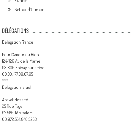
Zizanie.
Retour d’Ouman.
DÉLÉGATIONS
Délégation France
Pour l’Amour du Bien
124/126 Av de la Marne
93 800 Epinay sur seine
00.33.1.77.38.07.95
***
Délégation Israël
Ahavat Hessed
25 Rue Tager
97 585 Jérusalem
00.972.554.840.3258