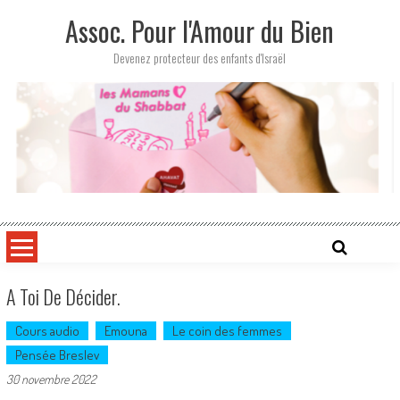
Skip
Assoc. Pour l'Amour du Bien
to
content
Devenez protecteur des enfants d'Israël
A Toi De Décider.
Cours audio
Emouna
Le coin des femmes
Pensée Breslev
30 novembre 2022