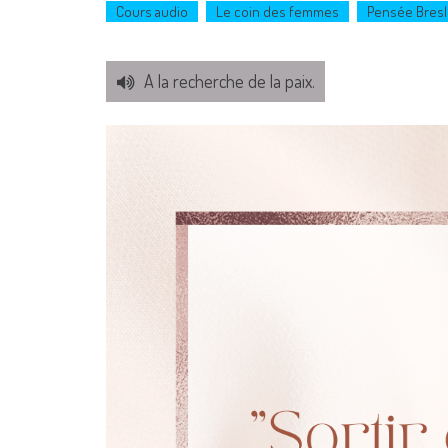
Cours audio
Le coin des femmes
Pensée Bresl
A la recherche de la paix.