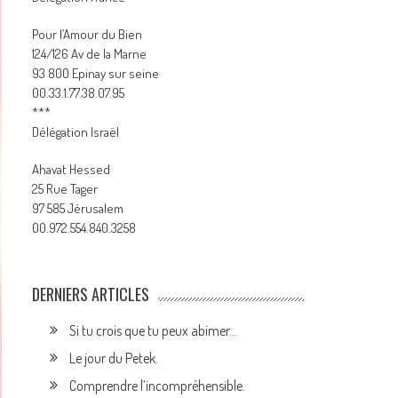
Pour l’Amour du Bien
124/126 Av de la Marne
93 800 Epinay sur seine
00.33.1.77.38.07.95
***
Délégation Israël
Ahavat Hessed
25 Rue Tager
97 585 Jérusalem
00.972.554.840.3258
DERNIERS ARTICLES
Si tu crois que tu peux abimer…
Le jour du Petek.
Comprendre l’incompréhensible.