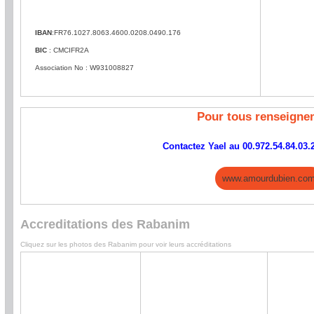
IBAN
:FR76.1027.8063.4600.0208.0490.176
BIC
: CMCIFR2A
Association No : W931008827
Pour tous renseign
Contactez Yael au 00.972.54.84.03.2
www.amourdubien.co
Accreditations des Rabanim
Cliquez sur les photos des Rabanim pour voir leurs accréditations