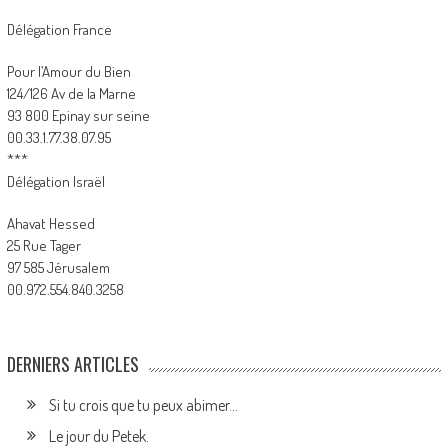
Délégation France
Pour l’Amour du Bien
124/126 Av de la Marne
93 800 Epinay sur seine
00.33.1.77.38.07.95
***
Délégation Israël
Ahavat Hessed
25 Rue Tager
97 585 Jérusalem
00.972.554.840.3258
DERNIERS ARTICLES
Si tu crois que tu peux abimer…
Le jour du Petek.