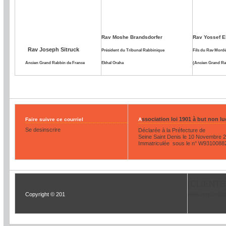
Rav Moshe Brandsdorfer
Rav Yossef E
Rav Joseph Sitruck
Pr
é
sident du Tribunal Rabbinique
Fils du Rav Mord
Ancien Grand Rabbin de France
Ekhal Oraha
(Ancien Grand Rab
ssociation loi 1901 à but non luc
Faire suivre ce courriel
A
Se desinscrire
Déclarée à la Préfecture de
Seine Saint Denis le 10 Novembre 
Immatriculée sous le n° W9310088
[CLIENT
Copyright © 201
www.amourdubi