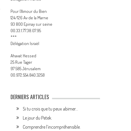
Pour l’Amour du Bien
124/126 Av de la Marne
93 800 Epinay sur seine
00.33.1.77.38.07.95
***
Délégation Israël
Ahavat Hessed
25 Rue Tager
97 585 Jérusalem
00.972.554.840.3258
DERNIERS ARTICLES
Si tu crois que tu peux abimer…
Le jour du Petek.
Comprendre l’incompréhensible.