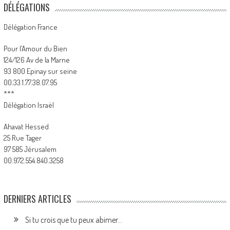
DÉLÉGATIONS
Délégation France
Pour l’Amour du Bien
124/126 Av de la Marne
93 800 Epinay sur seine
00.33.1.77.38.07.95
***
Délégation Israël
Ahavat Hessed
25 Rue Tager
97 585 Jérusalem
00.972.554.840.3258
DERNIERS ARTICLES
Si tu crois que tu peux abimer…